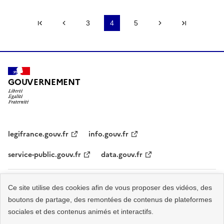
Première page
Page précédente
3
4
5
Page suivante
Dernière 
GOUVERNEMENT
legifrance.gouv.fr
info.gouv.fr
service-public.gouv.fr
data.gouv.fr
Plan du site
Accessibilité - partiellement conforme
Mentions légales
Ce site utilise des cookies afin de vous proposer des vidéos, des
boutons de partage, des remontées de contenus de plateformes
Données personnelles
Nous contacter
Gestion des cookies
sociales et des contenus animés et interactifs.
Sauf mention explicite de propriété intellectuelle détenue par des tiers, les