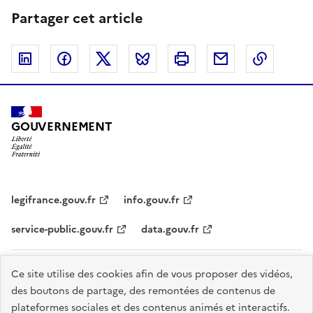
Partager cet article
Linkedin
Facebook
Twitter
Bluesky
Imprimer
Courriel
Copier 
GOUVERNEMENT
legifrance.gouv.fr
info.gouv.fr
service-public.gouv.fr
data.gouv.fr
Plan du site
Accessibilité - partiellement conforme
Mentions légales
Ce site utilise des cookies afin de vous proposer des vidéos,
des boutons de partage, des remontées de contenus de
Données personnelles
Nous contacter
Gestion des cookies
plateformes sociales et des contenus animés et interactifs.