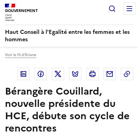
Panneau de gestion des cookies
Recherc
GOUVERNEMENT
Haut Conseil à l'Egalité entre les femmes et les
hommes
Voir le fil d'Ariane
Linkedin
Facebook
Twitter
Bluesky
Imprimer
Courriel
Co
Bérangère Couillard,
nouvelle présidente du
HCE, débute son cycle de
rencontres