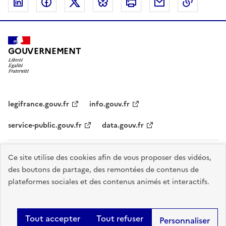
Linkedin
Facebook
Twitter
Bluesky
Imprimer
Courriel
Copier 
GOUVERNEMENT
legifrance.gouv.fr
info.gouv.fr
service-public.gouv.fr
data.gouv.fr
Plan du site
Accessibilité - partiellement conforme
Mentions légales
Ce site utilise des cookies afin de vous proposer des vidéos,
des boutons de partage, des remontées de contenus de
Données personnelles
Nous contacter
Gestion des cookies
plateformes sociales et des contenus animés et interactifs.
Sauf mention explicite de propriété intellectuelle détenue par des tiers,
les contenus de ce site sont proposés sous
licence etalab-2.0
.
Tout accepter
Tout refuser
Personnaliser