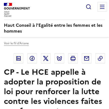
Panneau de gestion des cookies
Recherc
GOUVERNEMENT
Haut Conseil à l'Egalité entre les femmes et les
hommes
Voir le fil d'Ariane
Linkedin
Facebook
Twitter
Bluesky
Imprimer
Courriel
Co
CP - Le HCE appelle à
adopter la proposition de
loi pour renforcer la lutte
contre les violences faites